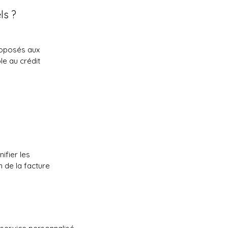
ls ?
proposés aux
ble au crédit
ifier les
n de la facture