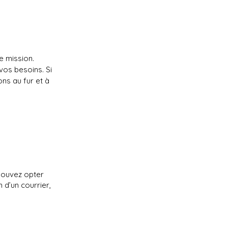
e mission.
vos besoins. Si
ons au fur et à
 pouvez opter
 d’un courrier,